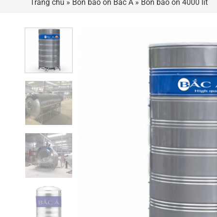
Trang chủ
»
Bồn bảo ôn Bắc Á
»
Bồn bảo ôn 4000 lít