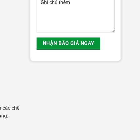
n các chế
ụng.