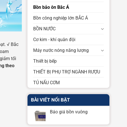
Bồn bảo ôn Bắc Á
Bồn công nghiệp lớn BẮC Á
BỒN NƯỚC
Cơ kim - khí quân đội
ạt. √ Bắc
Máy nước nóng năng lượng
 Foam
giảm tối
Thiết bị bếp
ng theo
THIẾT BỊ PHỤ TRỢ NGÀNH RƯỢU
TỦ NẤU CƠM
BÀI VIẾT NỔI BẬT
Báo giá bồn vuông