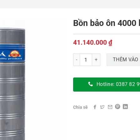
Bồn bảo ôn 4000 l
41.140.000
₫
Bồn bảo ôn 4000 lít số lượng
THÊM VÀO 
Hotline: 0387 82 
Chia sẽ