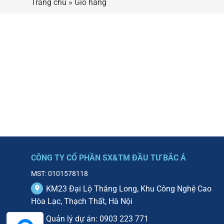
Trang chủ
»
Giỏ hàng
CÔNG TY CỔ PHẦN SX&TM ĐẦU TƯ BẮC Á
MST: 0101578118
KM23 Đại Lộ Thăng Long, Khu Công Nghệ Cao
Hòa Lạc, Thạch Thất, Hà Nội
Quản lý dự án: 0903 223 771