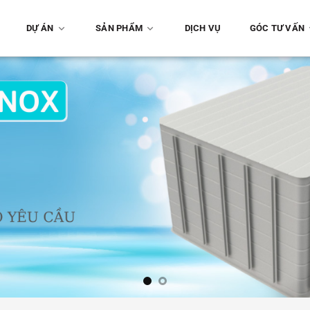
DỰ ÁN
SẢN PHẨM
DỊCH VỤ
GÓC TƯ VẤN