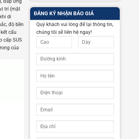
u, đáp ứng
ị trí (mặt
ĐĂNG KÝ NHẬN BÁO GIÁ
khi di
hắc, độ bền
Quý khách vui lòng để lại thông tin,
 kết cấu
chúng tôi sẽ liên hệ ngay!
ao cấp SUS
trong của