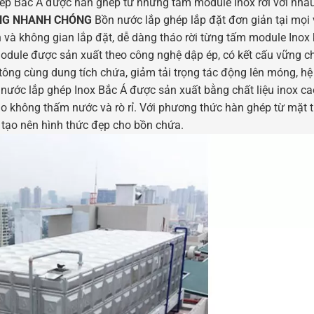
ép Bắc Á được hàn ghép từ những tấm module Inox rời với nha
ÔNG NHANH CHÓNG
Bồn nước lắp ghép lắp đặt đơn giản tại mọi v
n và không gian lắp đặt, dễ dàng tháo rời từng tấm module Inox 
dule được sản xuất theo công nghệ dập ép, có kết cấu vững c
 tông cùng dung tích chứa, giảm tải trọng tác động lên móng, hệ
nước lắp ghép Inox Bắc Á được sản xuất bằng chất liệu inox c
o không thấm nước và rò rỉ. Với phương thức hàn ghép từ mặt 
t tạo nên hình thức đẹp cho bồn chứa.