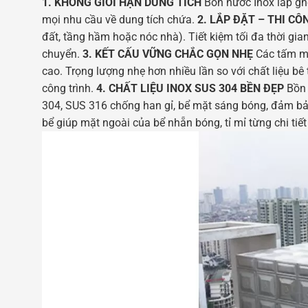
1. KHÔNG GIỚI HẠN DUNG TÍCH
Bồn nước Inox lắp gh
mọi nhu cầu về dung tích chứa.
2. LẮP ĐẶT – THI C
đất, tầng hầm hoặc nóc nhà). Tiết kiệm tối đa thời gia
chuyển.
3. KẾT CẤU VỮNG CHẮC GỌN NHẸ
Các tấm mo
cao. Trọng lượng nhẹ hơn nhiều lần so với chất liệu bê
công trình.
4. CHẤT LIỆU INOX SUS 304 BỀN ĐẸP
Bồn 
304, SUS 316 chống han gỉ, bể mặt sáng bóng, đảm bả
bể giúp mặt ngoài của bể nhẵn bóng, tỉ mỉ từng chi tiế