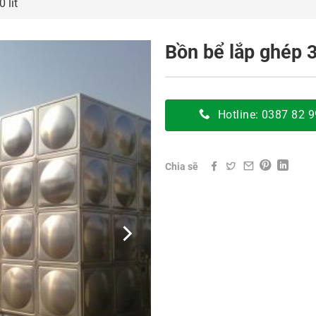
 lít
Bồn bể lắp ghép 3
Hotline: 0387 82 
Chia sẽ