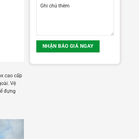
ox cao cấp
goài. Vệ
để đựng