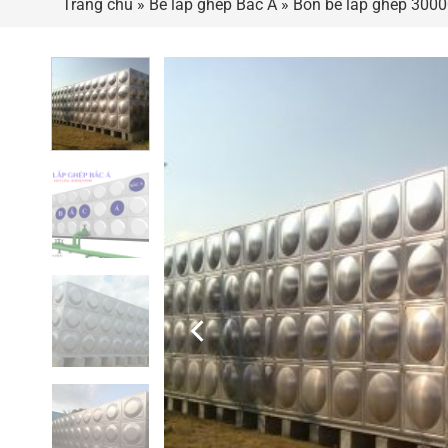
Trang chủ
»
Bể lắp ghép Bắc Á
»
Bồn bể lắp ghép 30000