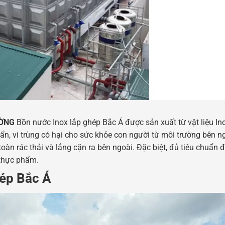
ƯỜNG
Bồn nước Inox lắp ghép Bắc Á được sản xuất từ vật liệu In
ẩn, vi trùng có hại cho sức khỏe con người từ môi trường bên n
àn rác thải và lắng cặn ra bên ngoài. Đặc biệt, đủ tiêu chuẩn 
 thực phẩm.
hép Bắc Á