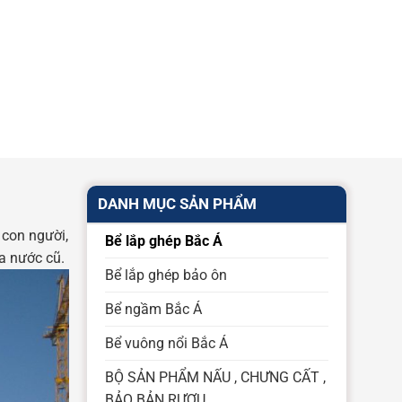
DANH MỤC SẢN PHẨM
 con người,
Bể lắp ghép Bắc Á
a nước cũ.
Bể lắp ghép bảo ôn
Bể ngầm Bắc Á
Bể vuông nổi Bắc Á
BỘ SẢN PHẨM NẤU , CHƯNG CẤT ,
BẢO BẢN RƯỢU