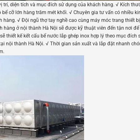
vị trí, diện tích và mục đích sử dụng của khách hàng. √ Kích thư
 bể cỡ lớn hàng trăm mét khối. √ Chuyên gia tư vấn có nhiều k
h hàng. √ Đội ngũ thợ tay nghề cao cùng máy móc trang thiết bị 
 hàng ở nội thành Hà Nội sẽ được kỹ thuật viên đến tận nơi để
 sẽ thiết kế kết cấu bể nước lắp ghép inox hợp lý theo mục đích 
i nội thành Hà Nội. √ Thời gian sản xuất và lắp đặt nhanh chó
m.