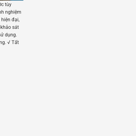
ớc tùy
inh nghiệm
hiện đại,
 khảo sát
sử dụng.
ng. √ Tất