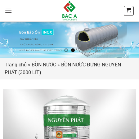
Chuyển
đến
nội
dung
Trang chủ
»
BỒN NƯỚC
»
BỒN NƯỚC ĐỨNG NGUYÊN
PHÁT (3000 LÍT)