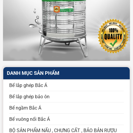
DANH MỤC SẢN PHẨM
Bể lắp ghép Bắc Á
Bể lắp ghép bảo ôn
Bể ngầm Bắc Á
Bể vuông nổi Bắc Á
BỘ SẢN PHẨM NẤU , CHƯNG CẤT , BẢO BẢN RƯỢU