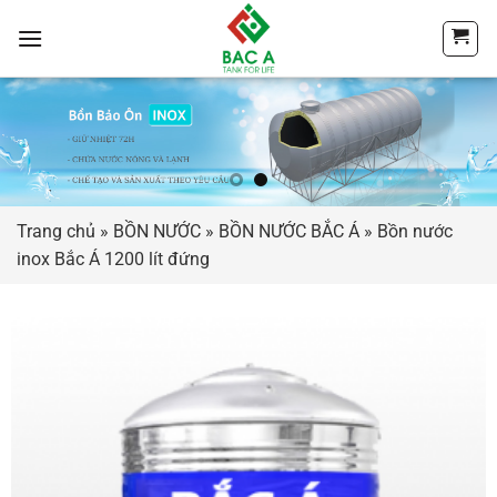
Chuyển
đến
nội
dung
Trang chủ
»
BỒN NƯỚC
»
BỒN NƯỚC BẮC Á
»
Bồn nước
inox Bắc Á 1200 lít đứng