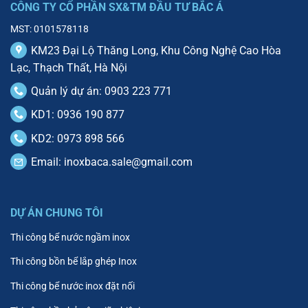
CÔNG TY CỔ PHẦN SX&TM ĐẦU TƯ BẮC Á
MST: 0101578118
KM23 Đại Lộ Thăng Long, Khu Công Nghệ Cao Hòa
Lạc, Thạch Thất, Hà Nội
Quản lý dự án: 0903 223 771
KD1: 0936 190 877
KD2: 0973 898 566
Email:
inoxbaca.sale@gmail.com
DỰ ÁN CHUNG TÔI
Thi công bể nước ngầm inox
Thi công bồn bể lắp ghép Inox
Thi công bể nước inox đặt nối