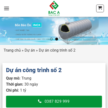
Chuyển
đến
nội
dung
Trang chủ
»
Dự án
»
Dự án công trình số 2
Dự án công trình số 2
Quy mô:
Trung
Thời gian:
30 ngày
Chi phí:
1 tỷ
0387 829 999