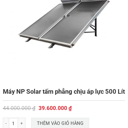
Máy NP Solar tấm phẳng chịu áp lực 500 Lít
Giá
Giá
44.000.000
₫
39.600.000
₫
gốc
hiện
là:
tại
Máy NP Solar tấm phẳng chịu áp lực 500 Lít số lượng
THÊM VÀO GIỎ HÀNG
44.000.000 ₫.
là: