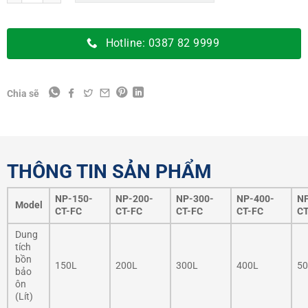
39.600.000 ₫.
Hotline: 0387 82 9999
Chia sẽ
THÔNG TIN SẢN PHẨM
NP-150-
NP-200-
NP-300-
NP-400-
NP
Model
CT-FC
CT-FC
CT-FC
CT-FC
CT
Dung
tích
bồn
150L
200L
300L
400L
50
bảo
ôn
(Lít)