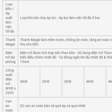
Loại
bồn /
Áp
suất
Loại bồn kín chịu áp lực - Áp lực làm việc tối đa 5 bar
làm
việc
tối đa
Thanh
Thanh Magie làm mềm nước, chống ăn mòn, tăng an toàn c
Magie
thọ cho bồn
Điện
Điện trở được tích hợp sẵn theo bồn - Sử dụng điện trở Tita
trở dự
biến điều chỉnh nhiệt độ - Tự động ngắt khi đủ nhiệt độ & thi
phòng
15mA
Công
suất
điện
2KW
2KW
2KW
4KW
4
trở
(KW) x
220V
Van
an
02 van an toàn bảo vệ quá áp và quá nhiệt
toàn