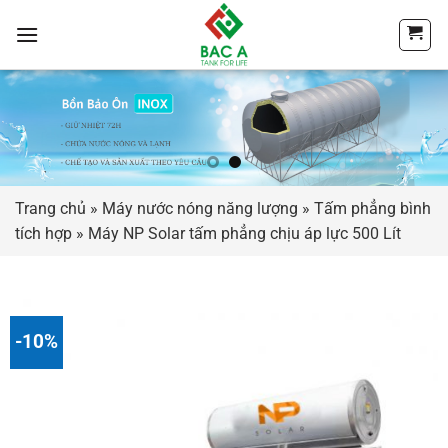
Chuyển
đến
nội
dung
Trang chủ
»
Máy nước nóng năng lượng
»
Tấm phẳng bình
tích hợp
»
Máy NP Solar tấm phẳng chịu áp lực 500 Lít
-10%