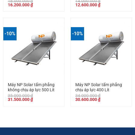
18.000.000
₫
14.000.000
₫
Giá
Giá
Giá
Giá
16.200.000
₫
12.600.000
₫
gốc
hiện
gốc
hiện
là:
tại
là:
tại
18.000.000 ₫.
là:
14.000.000 ₫.
là:
16.200.000 ₫.
12.600.000 ₫.
-10%
-10%
Máy NP Solar tấm phẳng
Máy NP Solar tấm phẳng
không chịu áp lực 500 Lít
chịu áp lực 400 Lít
35.000.000
₫
34.000.000
₫
Giá
Giá
Giá
Giá
31.500.000
₫
30.600.000
₫
gốc
hiện
gốc
hiện
là:
tại
là:
tại
35.000.000 ₫.
là:
34.000.000 ₫.
là:
31.500.000 ₫.
30.600.000 ₫.