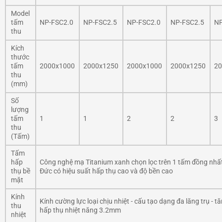
Model
tấm
NP-FSC2.0
NP-FSC2.5
NP-FSC2.0
NP-FSC2.5
NP
thu
Kích
thước
tấm
2000x1000
2000x1250
2000x1000
2000x1250
20
thu
(mm)
Số
lượng
tấm
1
1
2
2
3
thu
(Tấm)
Tấm
hấp
Công nghệ mạ Titanium xanh chọn lọc trên 1 tấm đồng nhất
thụ bề
Đức có hiệu suất hấp thụ cao và độ bền cao
mặt
Kính
Kính cường lực loại chịu nhiệt - cấu tạo dạng đa lăng trụ -
thu
hấp thụ nhiệt năng 3.2mm
nhiệt