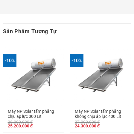
Sản Phẩm Tương Tự
-10%
-10%
Máy NP Solar tấm phẳng
Máy NP Solar tấm phẳng
chịu áp lực 300 Lít
không chịu áp lực 400 Lít
28.000.000
₫
27.000.000
₫
Giá
Giá
Giá
Giá
25.200.000
₫
24.300.000
₫
gốc
hiện
gốc
hiện
là:
tại
là:
tại