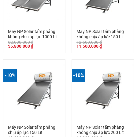
Máy NP Solar tấm phẳng
Máy NP Solar tấm phẳng
không chịu áp lực 1000 Lít
không chịu áp lực 150 Lít
62.000.000
₫
12.500.000
₫
Giá
Giá
Giá
Giá
55.800.000
₫
11.500.000
₫
gốc
hiện
gốc
hiện
là:
tại
là:
tại
62.000.000 ₫.
là:
12.500.000 ₫.
là:
55.800.000 ₫.
11.500.000 ₫.
-10%
-10%
Máy NP Solar tấm phẳng
Máy NP Solar tấm phẳng
chịu áp lực 150 Lít
không chịu áp lực 200 Lít