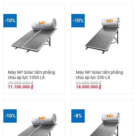
28.000.000 ₫.
là:
27.000.000 ₫.
là:
25.200.000 ₫.
24.300.000 ₫.
-10%
-10%
Máy NP Solar tấm phẳng
Máy NP Solar tấm phẳng
chịu áp lực 1000 Lít
chịu áp lực 200 Lít
79.000.000
₫
20.000.000
₫
Giá
Giá
Giá
Giá
71.100.000
₫
18.000.000
₫
gốc
hiện
gốc
hiện
là:
tại
là:
tại
79.000.000 ₫.
là:
20.000.000 ₫.
là:
71.100.000 ₫.
18.000.000 ₫.
-10%
-8%