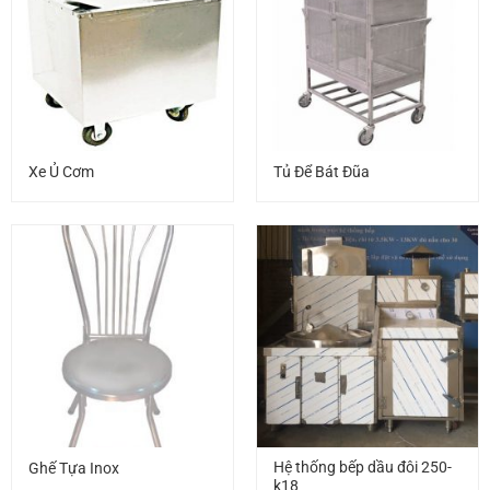
Xe Ủ Cơm
Tủ Để Bát Đũa
Hệ thống bếp dầu đôi 250-
Ghế Tựa Inox
k18