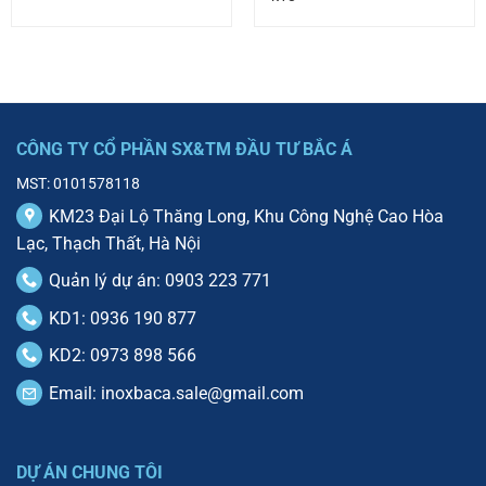
CÔNG TY CỔ PHẦN SX&TM ĐẦU TƯ BẮC Á
MST: 0101578118
KM23 Đại Lộ Thăng Long, Khu Công Nghệ Cao Hòa
Lạc, Thạch Thất, Hà Nội
Quản lý dự án: 0903 223 771
KD1: 0936 190 877
KD2: 0973 898 566
Email:
inoxbaca.sale@gmail.com
DỰ ÁN CHUNG TÔI