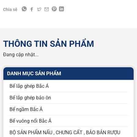
Chia sẽ
THÔNG TIN SẢN PHẨM
Đang cập nhật...
DANH MỤC SẢN PHẨM
Bể lắp ghép Bắc Á
Bể lắp ghép bảo ôn
Bể ngầm Bắc Á
Bể vuông nổi Bắc Á
BỘ SẢN PHẨM NẤU , CHƯNG CẤT , BẢO BẢN RƯỢU