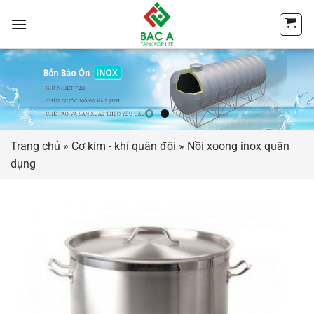
Chuyển
đến
nội
dung
Trang chủ
»
Cơ kim - khí quân đội
»
Nồi xoong inox quân
dụng