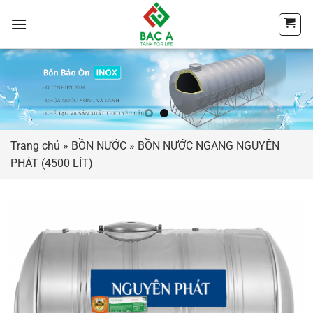
Chuyển
đến
nội
dung
Trang chủ
»
BỒN NƯỚC
»
BỒN NƯỚC NGANG NGUYÊN
PHÁT (4500 LÍT)