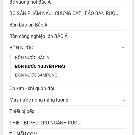
Bể vuông nổi Bắc Á
BỘ SẢN PHẨM NẤU , CHƯNG CẤT , BẢO BẢN RƯỢU
Bồn bảo ôn Bắc Á
Bồn công nghiệp lớn BẮC Á
BỒN NƯỚC
BỒN NƯỚC BẮC Á
BỒN NƯỚC NGUYÊN PHÁT
BỒN NƯỚC SAMPUNG
Cơ kim - khí quân đội
Máy nước nóng năng lượng
Thiết bị bếp
THIẾT BỊ PHỤ TRỢ NGÀNH RƯỢU
TỦ NẤU CƠM