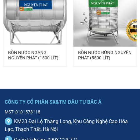
BỒN NƯỚC NGANG
BỒN NƯỚC ĐỨNG NGUYÊN
NGUYÊN PHÁT (1500 LÍT)
PHÁT (5500 LÍT)
CÔNG TY CỔ PHẦN SX&TM ĐẦU TƯ BẮC Á
MST: 0101578118
KM23 Đại Lộ Thăng Long, Khu Công Nghệ Cao Hòa
Lạc, Thạch Thất, Hà Nội
Quản lý dự án: 0903 223 771