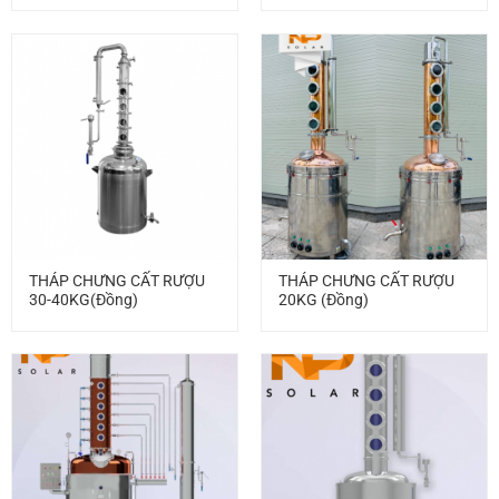
THÁP CHƯNG CẤT RƯỢU
THÁP CHƯNG CẤT RƯỢU
30-40KG(Đồng)
20KG (Đồng)