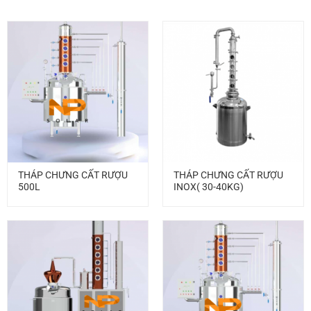
THÁP CHƯNG CẤT RƯỢU
THÁP CHƯNG CẤT RƯỢU
500L
INOX( 30-40KG)