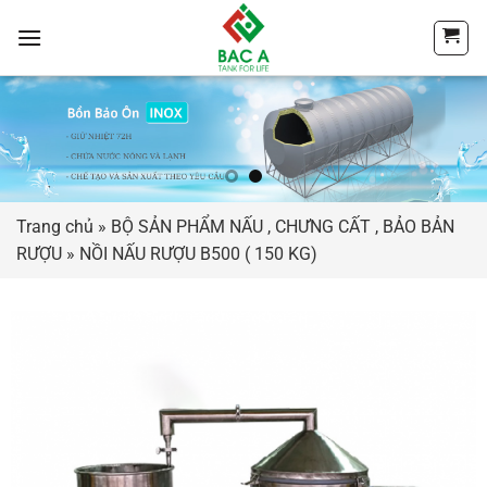
Chuyển
đến
nội
dung
Trang chủ
»
BỘ SẢN PHẨM NẤU , CHƯNG CẤT , BẢO BẢN
RƯỢU
»
NỒI NẤU RƯỢU B500 ( 150 KG)