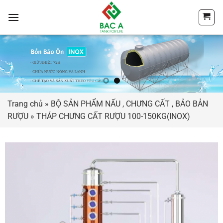
Chuyển
đến
nội
dung
Trang chủ
»
BỘ SẢN PHẨM NẤU , CHƯNG CẤT , BẢO BẢN
RƯỢU
»
THÁP CHƯNG CẤT RƯỢU 100-150KG(INOX)