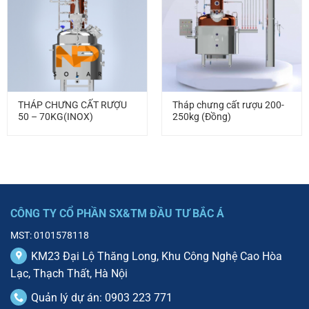
THÁP CHƯNG CẤT RƯỢU
Tháp chưng cất rượu 200-
50 – 70KG(INOX)
250kg (Đồng)
CÔNG TY CỔ PHẦN SX&TM ĐẦU TƯ BẮC Á
MST: 0101578118
KM23 Đại Lộ Thăng Long, Khu Công Nghệ Cao Hòa
Lạc, Thạch Thất, Hà Nội
Quản lý dự án: 0903 223 771